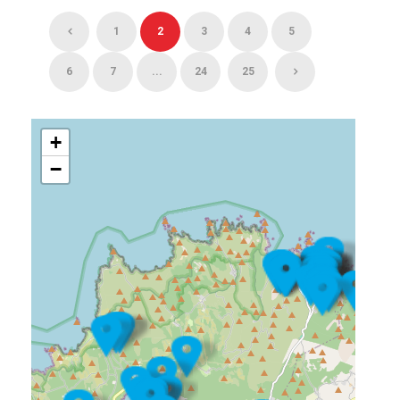
1
2
3
4
5
6
7
...
24
25
+
−