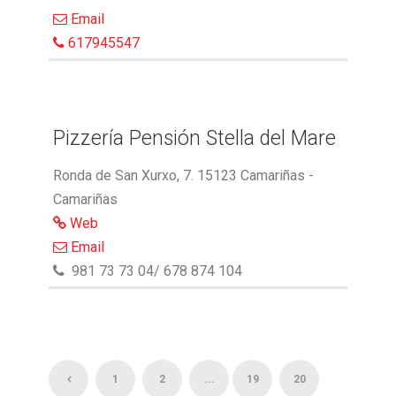
Email
617945547
Pizzería Pensión Stella del Mare
Ronda de San Xurxo, 7. 15123 Camariñas -
Camariñas
Web
Email
981 73 73 04/ 678 874 104
1
2
...
19
20