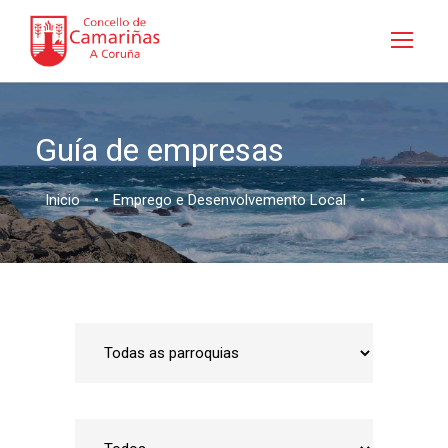
Guía de empresas
Inicio
•
Emprego e Desenvolvemento Local
•