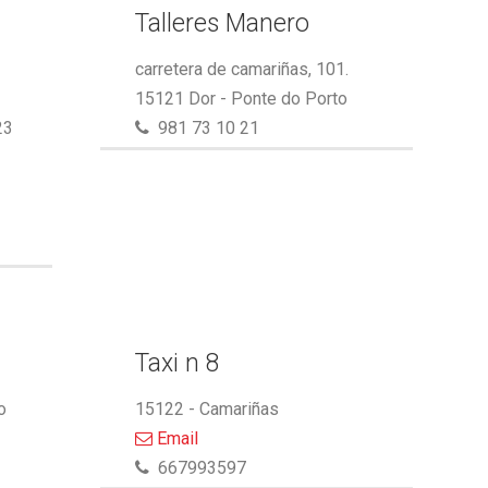
Talleres Manero
carretera de camariñas, 101.
15121 Dor - Ponte do Porto
23
981 73 10 21
Taxi n 8
o
15122 - Camariñas
Email
667993597