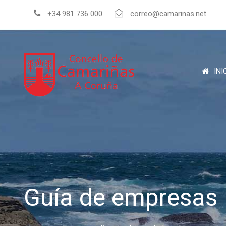
+34 981 736 000
correo@camarinas.net
INI
Guía de empresas