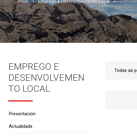
Inicio
•
Emprego e Desenvolvemento Local
•
EMPREGO E
DESENVOLVEMEN
TO LOCAL
Presentación
Actualidade