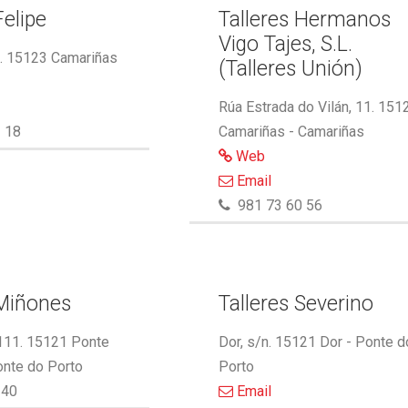
Felipe
Talleres Hermanos
Vigo Tajes, S.L.
2. 15123 Camariñas
(Talleres Unión)
Rúa Estrada do Vilán, 11. 151
 18
Camariñas - Camariñas
Web
Email
981 73 60 56
 Miñones
Talleres Severino
 111. 15121 Ponte
Dor, s/n. 15121 Dor - Ponte d
onte do Porto
Porto
340
Email