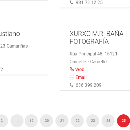
981 73 12 25
ustiano
XURXO M.R. BAÑA |
FOTOGRAFÍA
123 Camariñas -
Rúa Principal 48. 15121
Camelle - Camelle
72
Web
Email
636 399 209
2
...
19
20
21
22
23
24
25