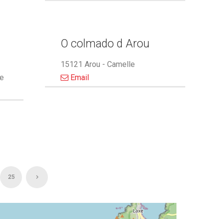
O colmado d Arou
15121 Arou - Camelle
le
Email
25