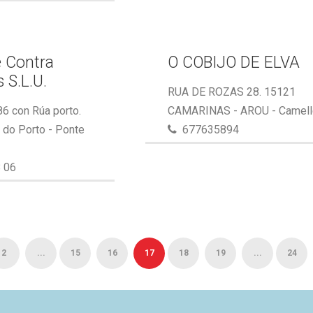
 Contra
O COBIJO DE ELVA
 S.L.U.
RUA DE ROZAS 28. 15121
86 con Rúa porto.
CAMARINAS - AROU - Camel
do Porto - Ponte
677635894
 06
2
...
15
16
17
18
19
...
24