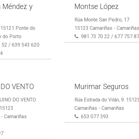
s Méndez y
Montse López
Rúa Monte San Pedro, 17.
. 15121 Ponte do
15123 Camariñas - Camariña
e do Porto
981 73 70 22 / 677 757 8
 52 / 639 543 620
64
 DO VENTO
Murimar Seguros
UINO DO VENTO
Rúa Estrada do Vilán, 9. 1512
 15123
Camariñas - Camariñas
- Camariñas
653 077 393
97