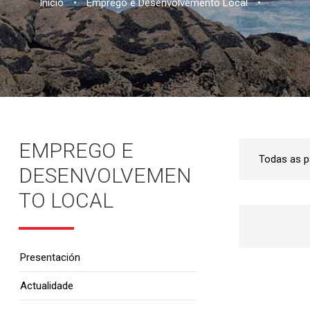
Inicio
•
Emprego e Desenvolvemento Local
•
EMPREGO E
DESENVOLVEMEN
TO LOCAL
Presentación
Actualidade