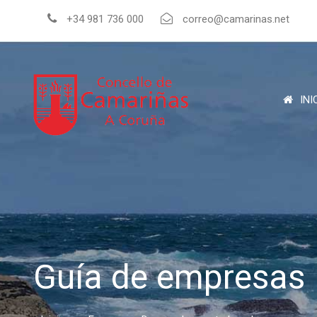
+34 981 736 000
correo@camarinas.net
INI
Guía de empresas