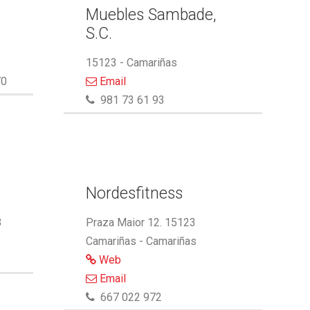
Muebles Sambade,
S.C.
s
15123 - Camariñas
70
Email
981 73 61 93
Nordesfitness
3
Praza Maior 12. 15123
Camariñas - Camariñas
Web
Email
667 022 972