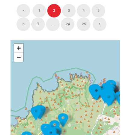
1
2
3
4
5
6
7
...
24
25
+
−