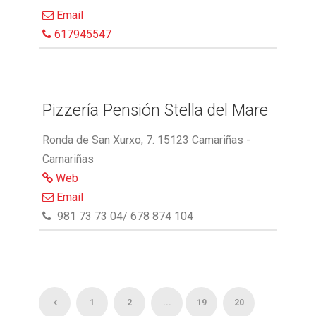
Email
617945547
Pizzería Pensión Stella del Mare
Ronda de San Xurxo, 7. 15123 Camariñas -
Camariñas
Web
Email
981 73 73 04/ 678 874 104
1
2
...
19
20