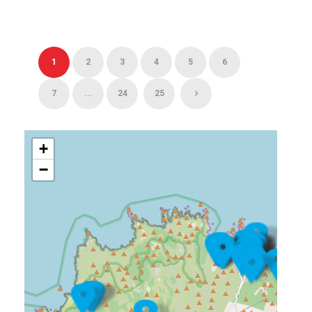
1
2
3
4
5
6
7
...
24
25
+
−