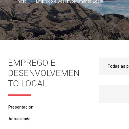
Inicio
•
Emprego e Desenvolvemento Local
•
EMPREGO E
DESENVOLVEMEN
TO LOCAL
Presentación
Actualidade