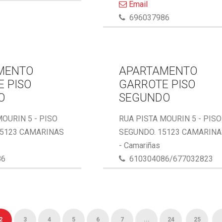
Email
696037986
MENTO
APARTAMENTO
 PISO
GARROTE PISO
O
SEGUNDO
MOURIN 5 - PISO
RUA PISTA MOURIN 5 - PISO
15123 CAMARINAS
SEGUNDO. 15123 CAMARIN
- Camariñas
86
610304086/677032823
2
3
4
5
6
7
...
24
25