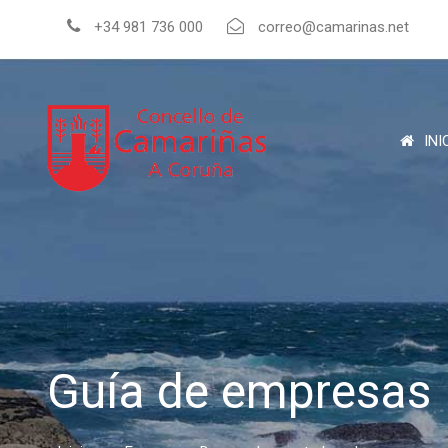
+34 981 736 000
correo@camarinas.net
INI
Guía de empresas