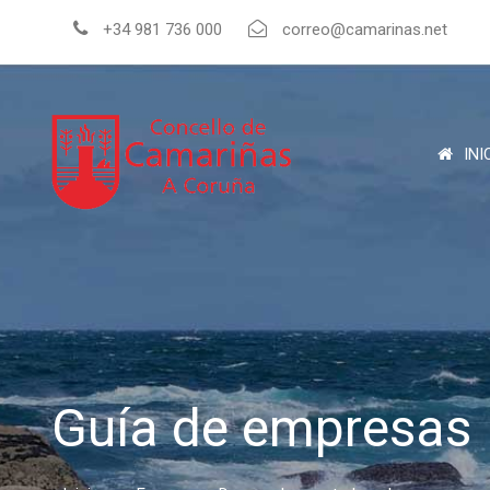
+34 981 736 000
correo@camarinas.net
INI
Guía de empresas