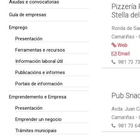
Axudas e convocatorias
Pizzería
Stella de
Guía de empresas
Emprego
Ronda de San
Camariñas -
Presentación
Web
Ferramentas e recursos
Email
Información laboral útil
981 73 73
Publicacións e informes
Portais de información
Pub Snac
Emprendemento e Empresa
Presentación
Avda. Juan C
Camariñas -
Emprender un negocio
981 73 64
Trámites municipais