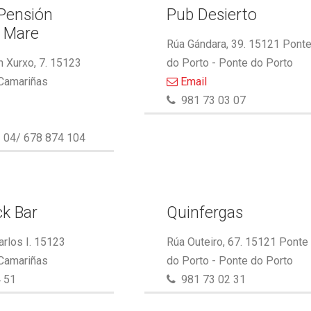
 Pensión
Pub Desierto
l Mare
Rúa Gándara, 39. 15121 Pont
 Xurxo, 7. 15123
do Porto - Ponte do Porto
 Camariñas
Email
981 73 03 07
 04/ 678 874 104
k Bar
Quinfergas
arlos I. 15123
Rúa Outeiro, 67. 15121 Ponte
 Camariñas
do Porto - Ponte do Porto
 51
981 73 02 31