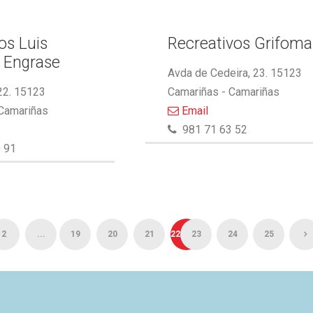
s Luis
Recreativos Grifoma
 Engrase
Avda de Cedeira, 23. 15123
22. 15123
Camariñas - Camariñas
 Camariñas
Email
981 71 63 52
 91
2
...
19
20
21
22
23
24
25