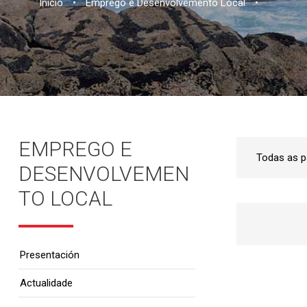
Inicio
•
Emprego e Desenvolvemento Local
•
EMPREGO E
DESENVOLVEMEN
TO LOCAL
Presentación
Actualidade