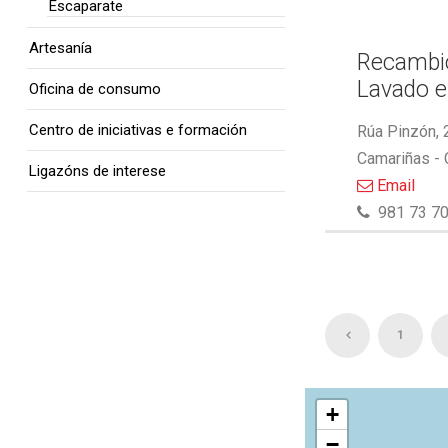
Escaparate
Artesanía
Recambio
Lavado e
Oficina de consumo
Centro de iniciativas e formación
Rúa Pinzón, 
Camariñas -
Ligazóns de interese
Email
981 73 70
1
+
−