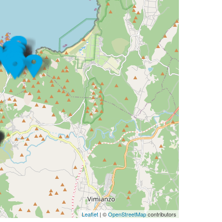
Leaflet
| ©
OpenStreetMap
contributors