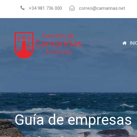
+34 981 736 000
correo@camarinas.net
INI
Guía de empresas