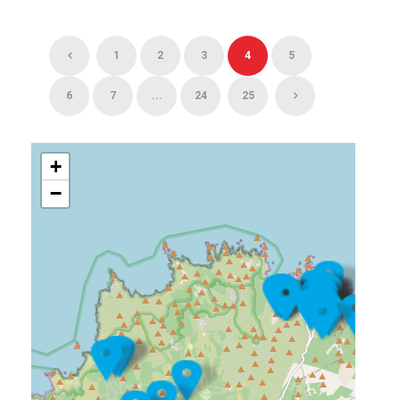
1
2
3
4
5
6
7
...
24
25
+
−