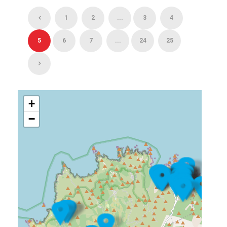
1
2
...
3
4
5
6
7
...
24
25
+
−