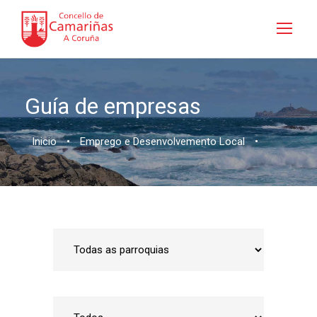
Guía de empresas
Inicio
•
Emprego e Desenvolvemento Local
•