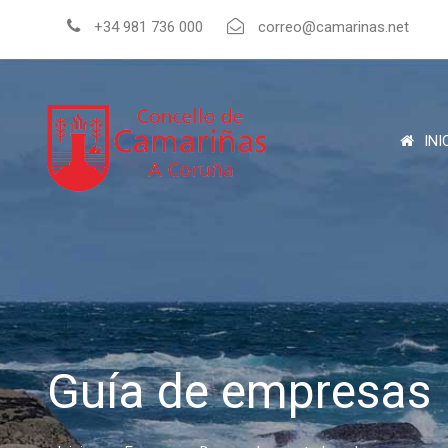
+34 981 736 000
correo@camarinas.net
INI
Guía de empresas