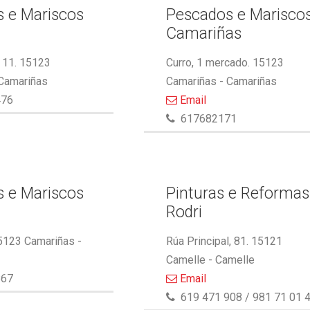
 e Mariscos
Pescados e Marisco
Camariñas
 11. 15123
Curro, 1 mercado. 15123
 Camariñas
Camariñas - Camariñas
476
Email
617682171
 e Mariscos
Pinturas e Reformas
Rodri
5123 Camariñas -
Rúa Principal, 81. 15121
Camelle - Camelle
867
Email
619 471 908 / 981 71 01 