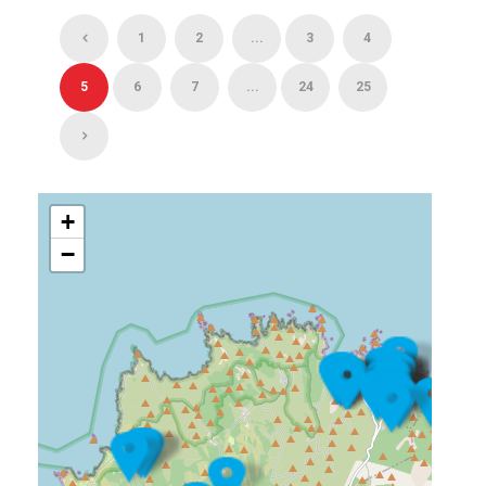
1
2
...
3
4
5
6
7
...
24
25
+
−