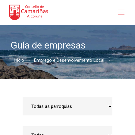
Guía de empresas
Inicio
•
Emprego e Desenvolvemento Local
•