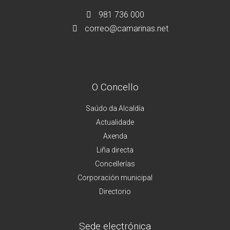
981 736 000
correo@camarinas.net
O Concello
Saúdo da Alcaldía
Actualidade
Axenda
Liña directa
Concellerías
Corporación municipal
Directorio
Sede electrónica