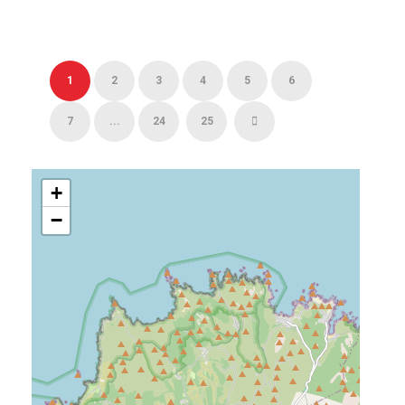
1
2
3
4
5
6
7
...
24
25
+
−