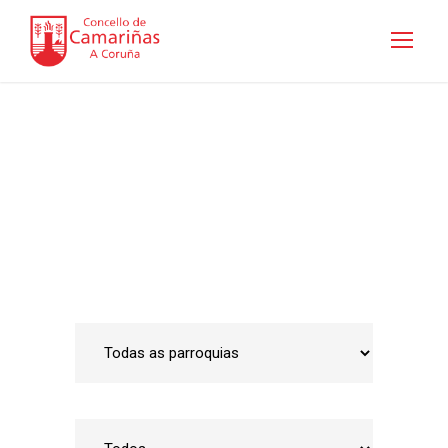
Guía de empresas
Inicio
•
Emprego e Desenvolvemento Local
•