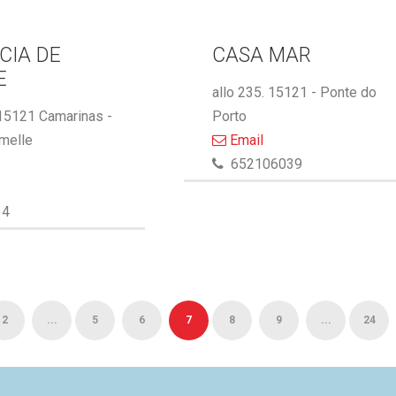
CIA DE
CASA MAR
E
allo 235. 15121 - Ponte do
 15121 Camarinas -
Porto
melle
Email
652106039
14
2
...
5
6
7
8
9
...
24