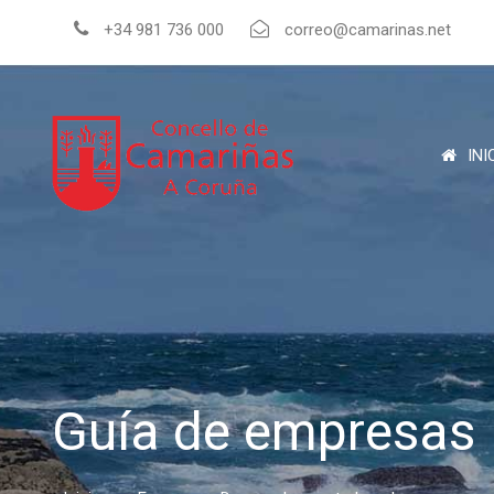
+34 981 736 000
correo@camarinas.net
INI
Guía de empresas