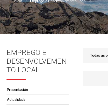
Inicio
•
Emprego e Desenvolvemento Local
•
EMPREGO E
DESENVOLVEMEN
TO LOCAL
Presentación
Actualidade