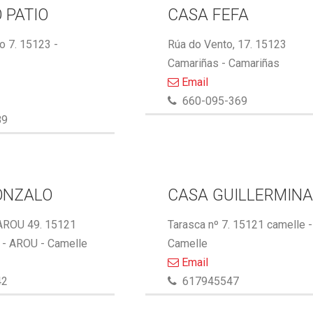
 PATIO
CASA FEFA
 7. 15123 -
Rúa do Vento, 17. 15123
Camariñas - Camariñas
Email
660-095-369
89
ONZALO
CASA GUILLERMIN
AROU 49. 15121
Tarasca nº 7. 15121 camelle -
- AROU - Camelle
Camelle
Email
42
617945547