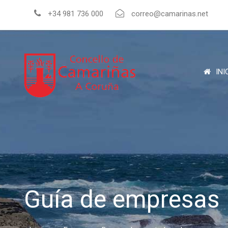
+34 981 736 000
correo@camarinas.net
INI
Guía de empresas