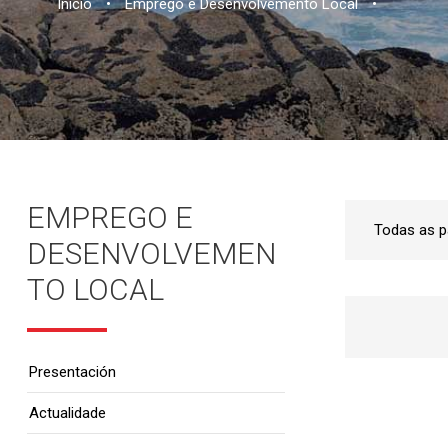
Inicio
•
Emprego e Desenvolvemento Local
•
EMPREGO E
DESENVOLVEMEN
TO LOCAL
Presentación
Actualidade