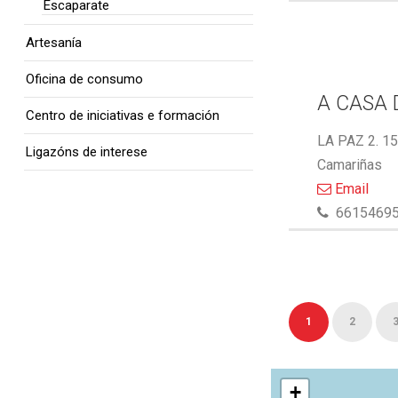
Escaparate
Artesanía
Oficina de consumo
A CASA 
Centro de iniciativas e formación
LA PAZ 2. 1
Ligazóns de interese
Camariñas
Email
6615469
1
2
+