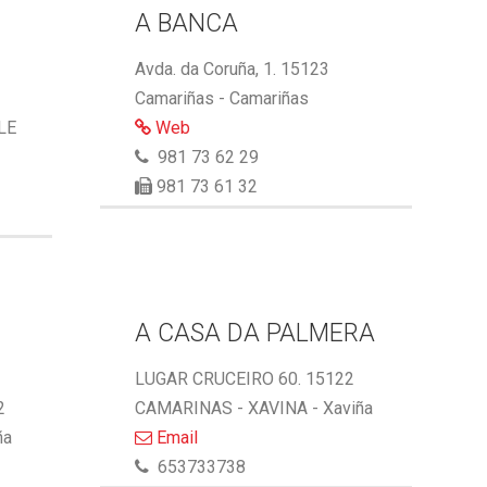
A BANCA
Avda. da Coruña, 1. 15123
Camariñas - Camariñas
LE
Web
981 73 62 29
981 73 61 32
A CASA DA PALMERA
LUGAR CRUCEIRO 60. 15122
2
CAMARINAS - XAVINA - Xaviña
ña
Email
653733738