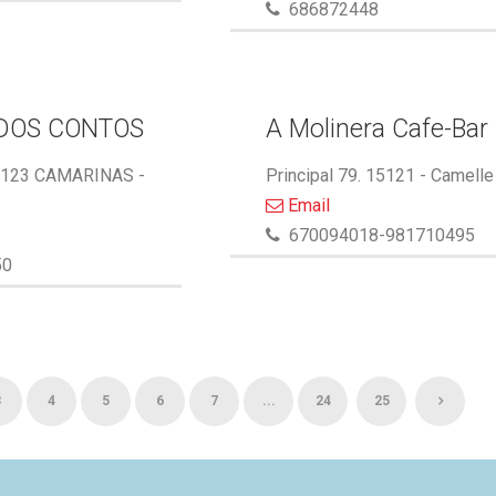
686872448
DOS CONTOS
A Molinera Cafe-Bar
5123 CAMARINAS -
Principal 79. 15121 - Camelle
Email
670094018-981710495
50
3
4
5
6
7
...
24
25