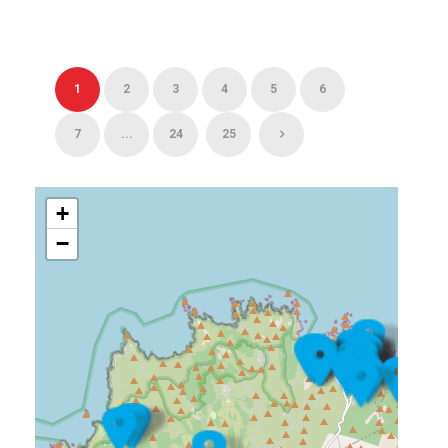
1
2
3
4
5
6
7
...
24
25
+
−