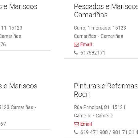
 e Mariscos
Pescados e Marisco
Camariñas
 11. 15123
Curro, 1 mercado. 15123
 Camariñas
Camariñas - Camariñas
476
Email
617682171
 e Mariscos
Pinturas e Reformas
Rodri
5123 Camariñas -
Rúa Principal, 81. 15121
Camelle - Camelle
867
Email
619 471 908 / 981 71 01 