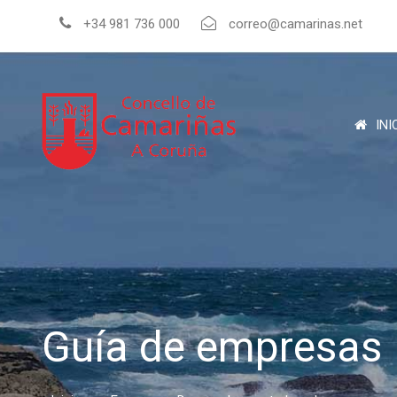
+34 981 736 000
correo@camarinas.net
INI
Guía de empresas