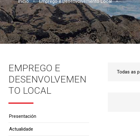
Inicio
•
Emprego e Desenvolvemento Local
•
EMPREGO E
DESENVOLVEMEN
TO LOCAL
Presentación
Actualidade