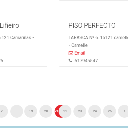
Liñeiro
PISO PERFECTO
15121 Camariñas -
TARASCA Nº 6. 15121 camell
- Camelle
Email
76
617945547
2
...
19
20
21
22
23
24
25