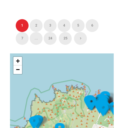
1
2
3
4
5
6
7
...
24
25
+
−