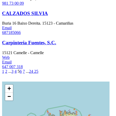
981 73 00 09
CALZADOS SILVIA
Buria 16 Baixo Dereita. 15123 - Camariñas
Email
687185066
Carpinteria Fuentes, S.C.
15121 Camelle - Camelle
Web
Email
647 007 318
1
2
...
3
4
5
6
7
...
24
25
+
−