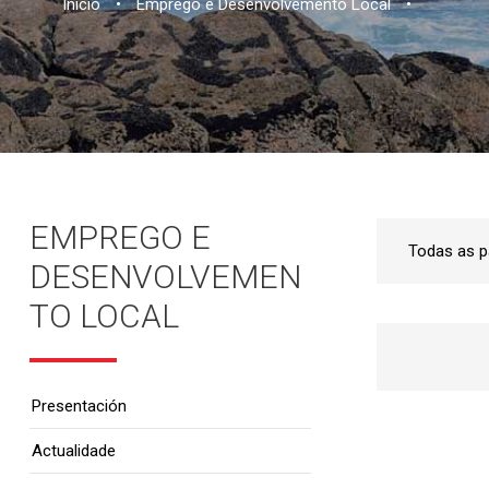
Inicio
•
Emprego e Desenvolvemento Local
•
EMPREGO E
DESENVOLVEMEN
TO LOCAL
Presentación
Actualidade