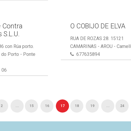
 Contra
O COBIJO DE ELVA
 S.L.U.
RUA DE ROZAS 28. 15121
86 con Rúa porto.
CAMARINAS - AROU - Camel
do Porto - Ponte
677635894
 06
2
...
15
16
17
18
19
...
24