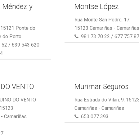
s Méndez y
Montse López
Rúa Monte San Pedro, 17.
. 15121 Ponte do
15123 Camariñas - Camariña
e do Porto
981 73 70 22 / 677 757 8
 52 / 639 543 620
64
 DO VENTO
Murimar Seguros
UINO DO VENTO
Rúa Estrada do Vilán, 9. 1512
 15123
Camariñas - Camariñas
- Camariñas
653 077 393
97