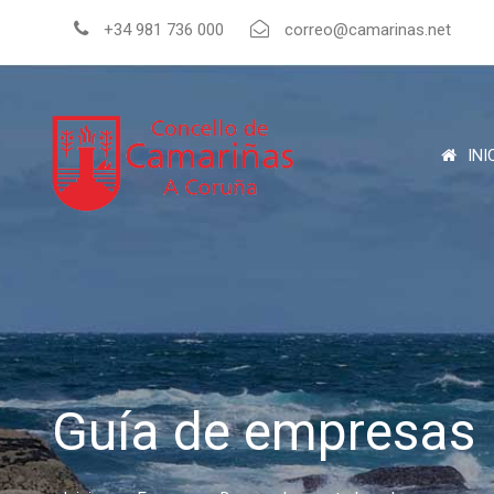
+34 981 736 000
correo@camarinas.net
INI
Guía de empresas