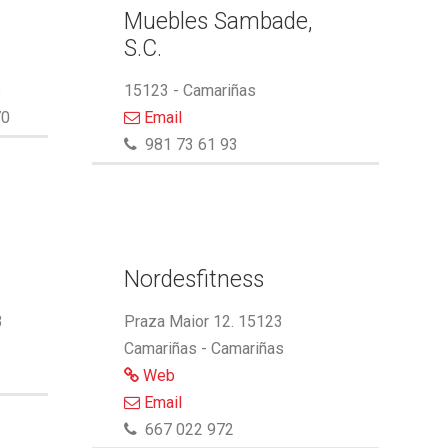
Muebles Sambade,
S.C.
s
15123 - Camariñas
70
Email
981 73 61 93
Nordesfitness
3
Praza Maior 12. 15123
Camariñas - Camariñas
Web
Email
667 022 972