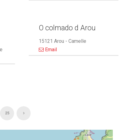
O colmado d Arou
15121 Arou - Camelle
le
Email
25