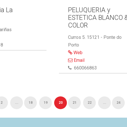
ia La
PELUQUERIA y
ESTETICA BLANCO 
COLOR
ariñas
Curros 5. 15121 - Ponte do
18
Porto
Web
Email
660066863
2
...
18
19
20
21
22
...
24