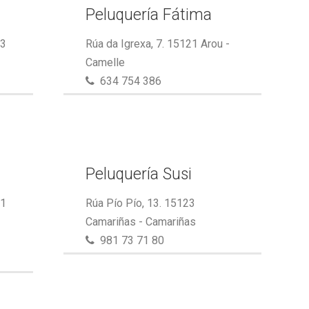
Peluquería Fátima
23
Rúa da Igrexa, 7. 15121 Arou -
Camelle
634 754 386
Peluquería Susi
21
Rúa Pío Pío, 13. 15123
Camariñas - Camariñas
981 73 71 80