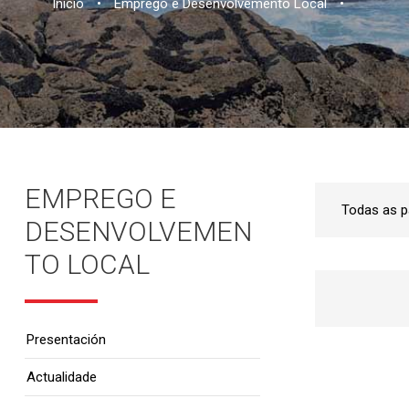
Inicio
•
Emprego e Desenvolvemento Local
•
EMPREGO E
DESENVOLVEMEN
TO LOCAL
Presentación
Actualidade