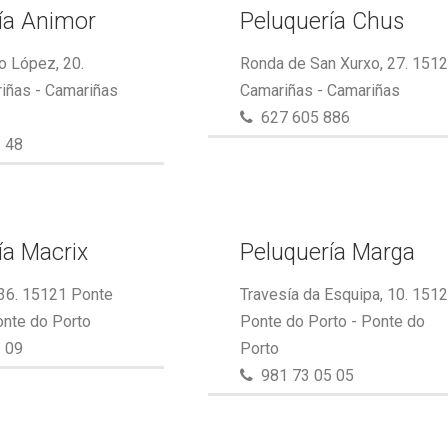
ía Animor
Peluquería Chus
o López, 20.
Ronda de San Xurxo, 27. 151
iñas - Camariñas
Camariñas - Camariñas
627 605 886
 48
ía Macrix
Peluquería Marga
 36. 15121 Ponte
Travesía da Esquipa, 10. 151
onte do Porto
Ponte do Porto - Ponte do
 09
Porto
981 73 05 05