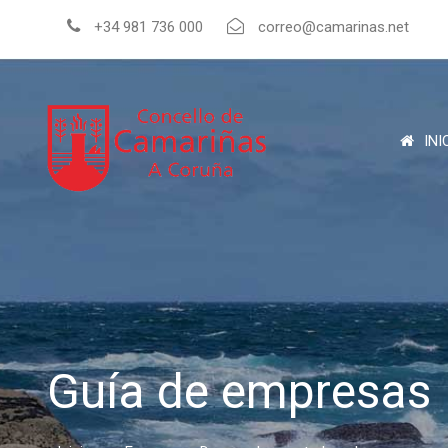
+34 981 736 000
correo@camarinas.net
INI
Guía de empresas