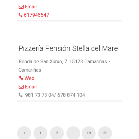
Email
617945547
Pizzería Pensión Stella del Mare
Ronda de San Xurxo, 7. 15123 Camariñas -
Camariñas
Web
Email
981 73 73 04/ 678 874 104
1
2
...
19
20