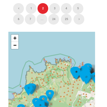
1
2
3
4
5
6
7
...
24
25
+
−