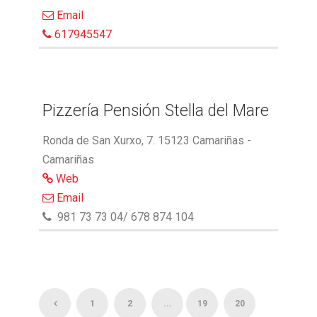
Email
617945547
Pizzería Pensión Stella del Mare
Ronda de San Xurxo, 7. 15123 Camariñas -
Camariñas
Web
Email
981 73 73 04/ 678 874 104
1
2
...
19
20