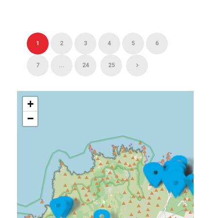
1
2
3
4
5
6
7
...
24
25
+
−