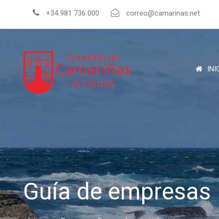
+34 981 736 000
correo@camarinas.net
INI
Guía de empresas