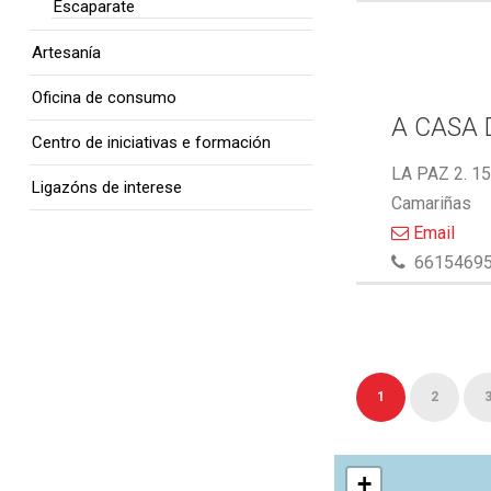
Escaparate
Artesanía
Oficina de consumo
A CASA 
Centro de iniciativas e formación
LA PAZ 2. 1
Ligazóns de interese
Camariñas
Email
6615469
1
2
+