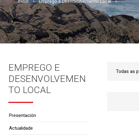
Inicio
•
Emprego e Desenvolvemento Local
•
EMPREGO E
DESENVOLVEMEN
TO LOCAL
Presentación
Actualidade