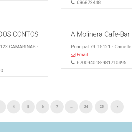
686872448
DOS CONTOS
A Molinera Cafe-Bar
5123 CAMARINAS -
Principal 79. 15121 - Camelle
Email
670094018-981710495
50
3
4
5
6
7
...
24
25