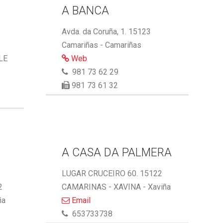
A BANCA
Avda. da Coruña, 1. 15123
Camariñas - Camariñas
LE
Web
981 73 62 29
981 73 61 32
A CASA DA PALMERA
LUGAR CRUCEIRO 60. 15122
2
CAMARINAS - XAVINA - Xaviña
ña
Email
653733738