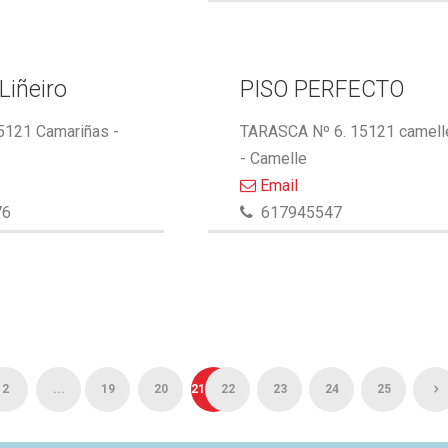
Liñeiro
PISO PERFECTO
15121 Camariñas -
TARASCA Nº 6. 15121 camell
- Camelle
Email
76
617945547
2
...
19
20
21
22
23
24
25