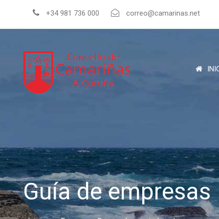
+34 981 736 000
correo@camarinas.net
INI
Guía de empresas