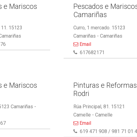
 e Mariscos
Pescados e Marisco
Camariñas
 11. 15123
Curro, 1 mercado. 15123
 Camariñas
Camariñas - Camariñas
476
Email
617682171
 e Mariscos
Pinturas e Reformas
Rodri
5123 Camariñas -
Rúa Principal, 81. 15121
Camelle - Camelle
867
Email
619 471 908 / 981 71 01 