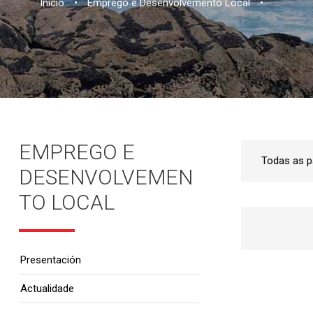
Inicio
•
Emprego e Desenvolvemento Local
•
EMPREGO E
DESENVOLVEMEN
TO LOCAL
Presentación
Actualidade