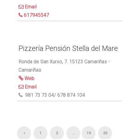
Email
617945547
Pizzería Pensión Stella del Mare
Ronda de San Xurxo, 7. 15123 Camariñas -
Camariñas
Web
Email
981 73 73 04/ 678 874 104
1
2
...
19
20