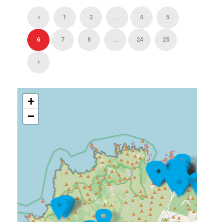
1
2
...
4
5
6
7
8
...
24
25
+
−