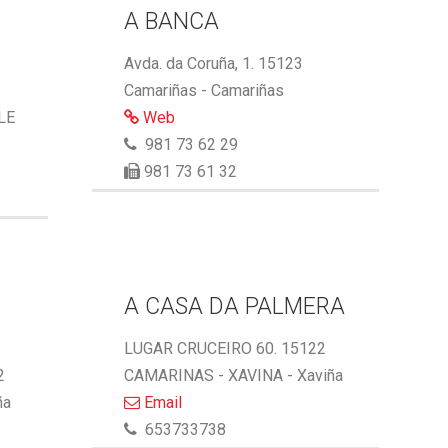
A BANCA
Avda. da Coruña, 1. 15123
Camariñas - Camariñas
LE
Web
981 73 62 29
981 73 61 32
A CASA DA PALMERA
LUGAR CRUCEIRO 60. 15122
2
CAMARINAS - XAVINA - Xaviña
ña
Email
653733738