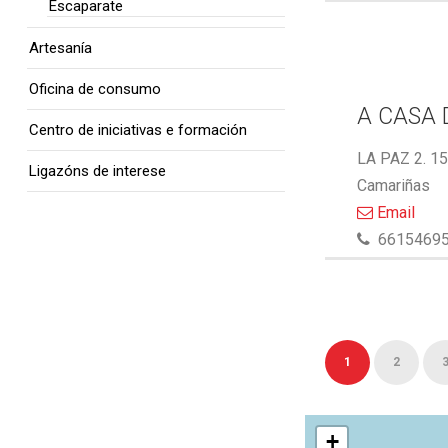
Escaparate
Artesanía
Oficina de consumo
A CASA 
Centro de iniciativas e formación
LA PAZ 2. 1
Ligazóns de interese
Camariñas
Email
6615469
1
2
+