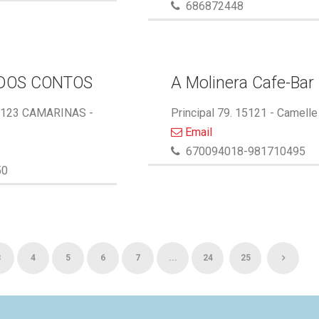
686872448
DOS CONTOS
A Molinera Cafe-Bar
5123 CAMARINAS -
Principal 79. 15121 - Camelle
Email
670094018-981710495
50
3
4
5
6
7
...
24
25