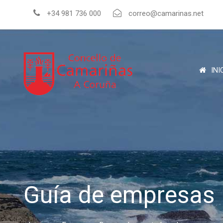
+34 981 736 000
correo@camarinas.net
INI
Guía de empresas