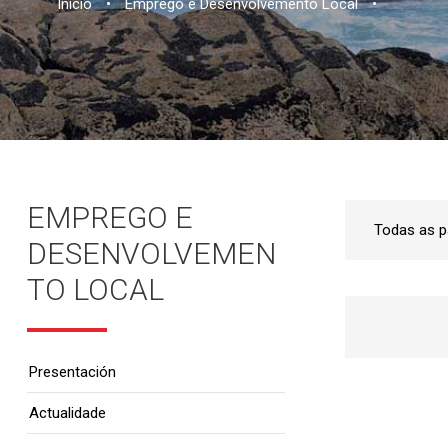
Inicio
•
Emprego e Desenvolvemento Local
•
EMPREGO E
DESENVOLVEMEN
TO LOCAL
Presentación
Actualidade