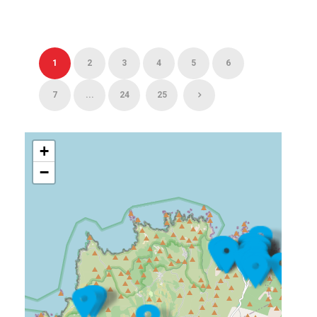
1
2
3
4
5
6
7
...
24
25
+
−