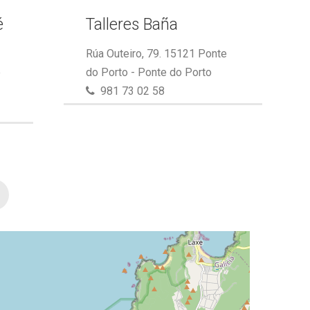
é
Talleres Baña
Rúa Outeiro, 79. 15121 Ponte
e
do Porto - Ponte do Porto
981 73 02 58