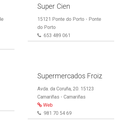
Super Cien
le
15121 Ponte do Porto - Ponte
do Porto
653 489 061
Supermercados Froiz
Avda. da Coruña, 20. 15123
Camariñas - Camariñas
Web
981 70 54 69