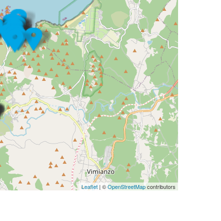
Leaflet
| ©
OpenStreetMap
contributors