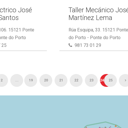
éctrico José
Taller Mecánico Jos
Santos
Martínez Lema
 106. 15121 Ponte
Rúa Esquipa, 33. 15121 Pont
onte do Porto
do Porto - Ponte do Porto
 25
981 73 01 29
2
...
19
20
21
22
23
24
25