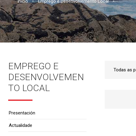
Inicio
•
Emprego e Desenvolvemento Local
•
EMPREGO E
DESENVOLVEMEN
TO LOCAL
Presentación
Actualidade