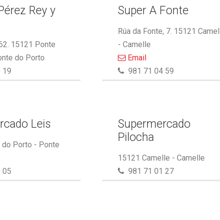
Pérez Rey y
Super A Fonte
.
Rúa da Fonte, 7. 15121 Camel
 62. 15121 Ponte
- Camelle
onte do Porto
Email
 19
981 71 04 59
rcado Leis
Supermercado
Pilocha
do Porto - Ponte
15121 Camelle - Camelle
 05
981 71 01 27