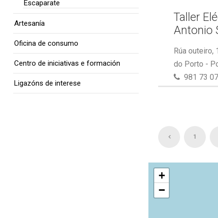
Escaparate
Taller El
Artesanía
Antonio 
Oficina de consumo
Rúa outeiro,
Centro de iniciativas e formación
do Porto - P
981 73 07
Ligazóns de interese
1
+
−