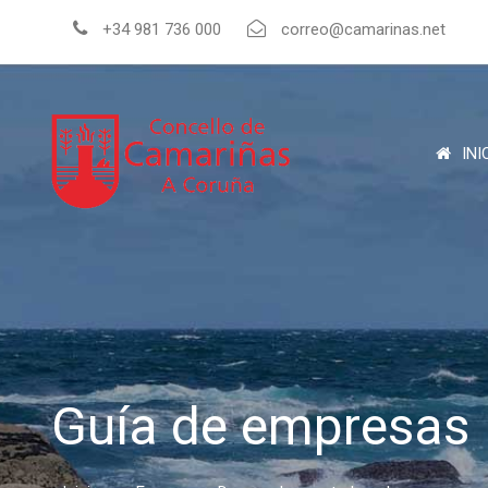
+34 981 736 000
correo@camarinas.net
INI
Guía de empresas