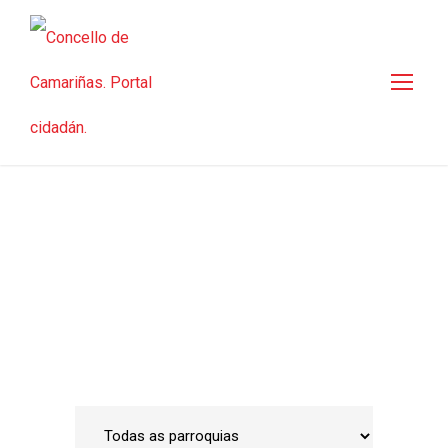
Guía de empresas
Inicio
•
Emprego e Desenvolvemento Local
•