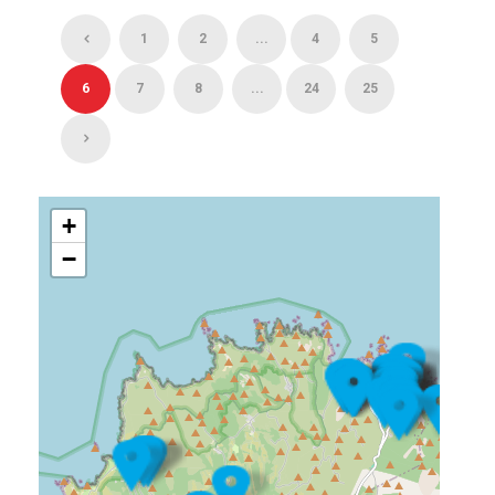
1
2
...
4
5
6
7
8
...
24
25
+
−