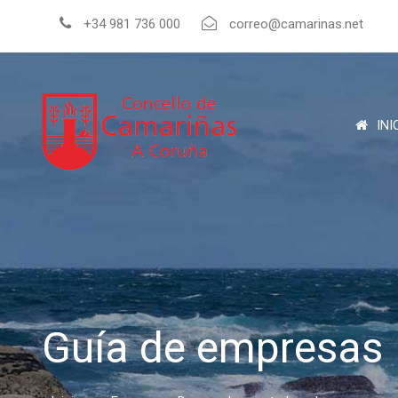
+34 981 736 000
correo@camarinas.net
INI
Guía de empresas