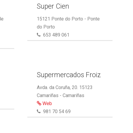
Super Cien
le
15121 Ponte do Porto - Ponte
do Porto
653 489 061
Supermercados Froiz
Avda. da Coruña, 20. 15123
Camariñas - Camariñas
Web
981 70 54 69