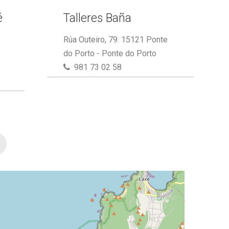
é
Talleres Baña
Rúa Outeiro, 79. 15121 Ponte
e
do Porto - Ponte do Porto
981 73 02 58