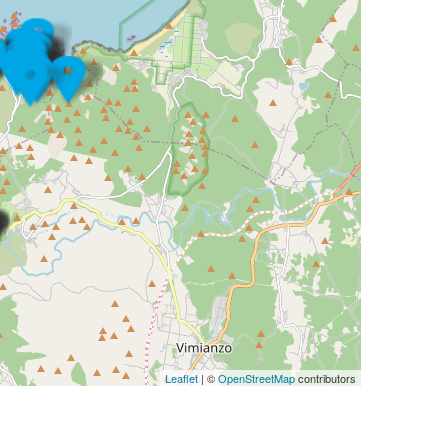
Leaflet
| ©
OpenStreetMap
contributors