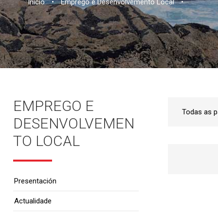
Inicio
•
Emprego e Desenvolvemento Local
•
EMPREGO E
DESENVOLVEMEN
TO LOCAL
Presentación
Actualidade