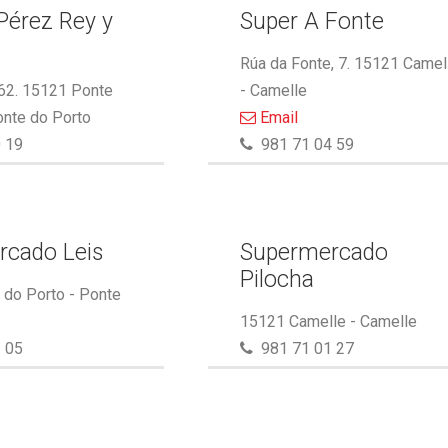
Pérez Rey y
Super A Fonte
.
Rúa da Fonte, 7. 15121 Camel
 62. 15121 Ponte
- Camelle
onte do Porto
Email
 19
981 71 04 59
rcado Leis
Supermercado
Pilocha
do Porto - Ponte
15121 Camelle - Camelle
 05
981 71 01 27