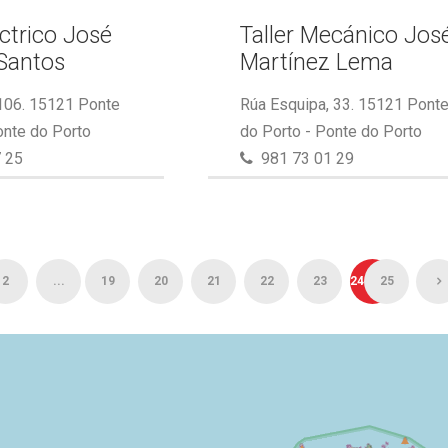
éctrico José
Taller Mecánico Jos
Santos
Martínez Lema
 106. 15121 Ponte
Rúa Esquipa, 33. 15121 Pont
onte do Porto
do Porto - Ponte do Porto
 25
981 73 01 29
2
...
19
20
21
22
23
24
25