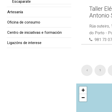
Escaparate
Taller El
Artesanía
Antonio 
Oficina de consumo
Rúa outeiro,
Centro de iniciativas e formación
do Porto - P
981 73 07
Ligazóns de interese
1
+
−