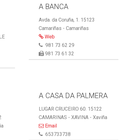
A BANCA
Avda. da Coruña, 1. 15123
Camariñas - Camariñas
LE
Web
981 73 62 29
981 73 61 32
A CASA DA PALMERA
LUGAR CRUCEIRO 60. 15122
2
CAMARINAS - XAVINA - Xaviña
ña
Email
653733738