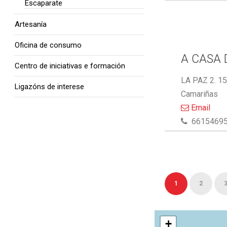
Escaparate
Artesanía
Oficina de consumo
A CASA 
Centro de iniciativas e formación
LA PAZ 2. 1
Ligazóns de interese
Camariñas
Email
6615469
1
2
+