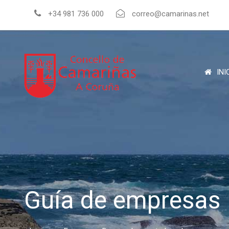
+34 981 736 000
correo@camarinas.net
INI
Guía de empresas