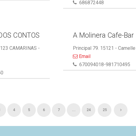
686872448
DOS CONTOS
A Molinera Cafe-Bar
5123 CAMARINAS -
Principal 79. 15121 - Camelle
Email
670094018-981710495
50
3
4
5
6
7
...
24
25