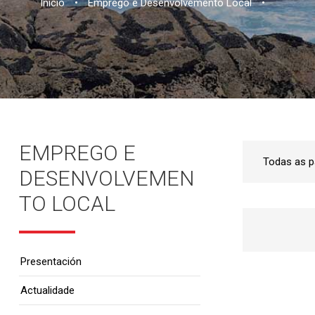
Inicio
•
Emprego e Desenvolvemento Local
•
EMPREGO E
DESENVOLVEMEN
TO LOCAL
Presentación
Actualidade