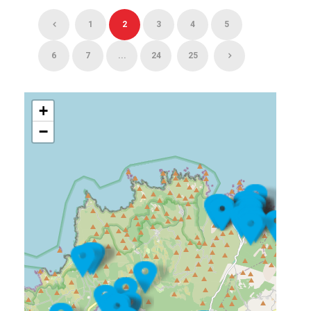
1
2
3
4
5
6
7
...
24
25
+
−