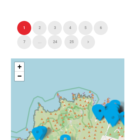
1
2
3
4
5
6
7
...
24
25
+
−