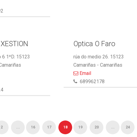
92
 XESTION
Optica O Faro
 6 1ºD. 15123
rúa do medio 26. 15123
 Camariñas
Camariñas - Camariñas
Email
689962178
24
2
...
16
17
18
19
20
...
24