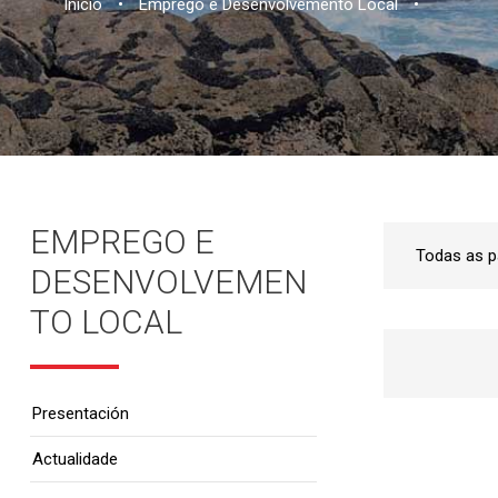
Inicio
•
Emprego e Desenvolvemento Local
•
EMPREGO E
DESENVOLVEMEN
TO LOCAL
Presentación
Actualidade