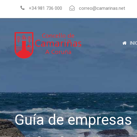
+34 981 736 000
correo@camarinas.net
INI
Guía de empresas