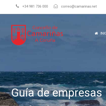
+34 981 736 000
correo@camarinas.net
INI
Guía de empresas