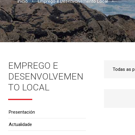
Inicio
•
Emprego e Desenvolvemento Local
•
EMPREGO E
DESENVOLVEMEN
TO LOCAL
Presentación
Actualidade