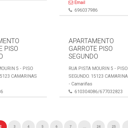
Email
696037986
MENTO
APARTAMENTO
 PISO
GARROTE PISO
O
SEGUNDO
MOURIN 5 - PISO
RUA PISTA MOURIN 5 - PISO
15123 CAMARINAS
SEGUNDO. 15123 CAMARIN
- Camariñas
86
610304086/677032823
2
3
4
5
6
7
...
24
25