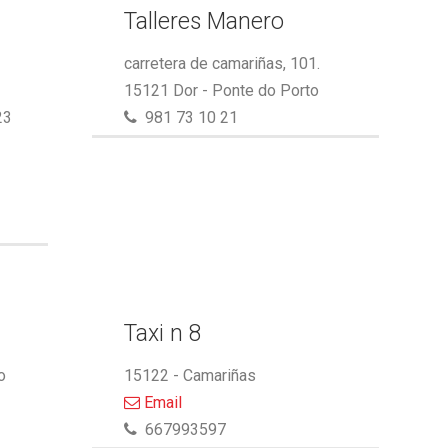
Talleres Manero
carretera de camariñas, 101.
15121 Dor - Ponte do Porto
23
981 73 10 21
Taxi n 8
o
15122 - Camariñas
Email
667993597