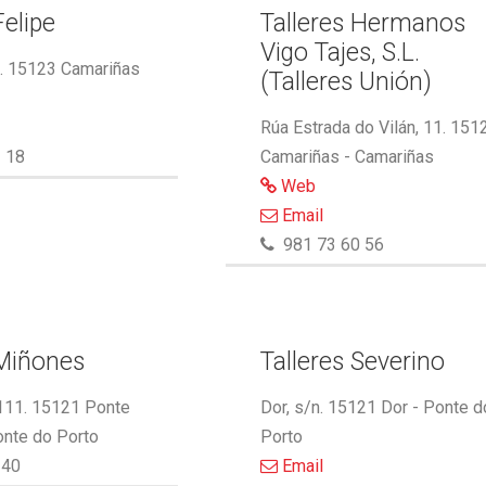
Felipe
Talleres Hermanos
Vigo Tajes, S.L.
2. 15123 Camariñas
(Talleres Unión)
Rúa Estrada do Vilán, 11. 151
 18
Camariñas - Camariñas
Web
Email
981 73 60 56
 Miñones
Talleres Severino
 111. 15121 Ponte
Dor, s/n. 15121 Dor - Ponte d
onte do Porto
Porto
340
Email