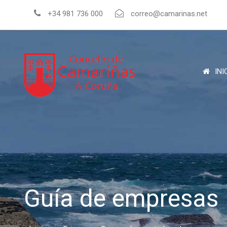
+34 981 736 000
correo@camarinas.net
INI
Guía de empresas