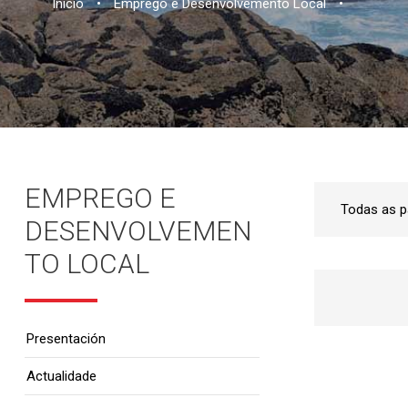
Inicio
•
Emprego e Desenvolvemento Local
•
EMPREGO E
DESENVOLVEMEN
TO LOCAL
Presentación
Actualidade