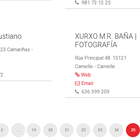
981 73 12 25
ustiano
XURXO M.R. BAÑA |
FOTOGRAFÍA
123 Camariñas -
Rúa Principal 48. 15121
Camelle - Camelle
72
Web
Email
636 399 209
2
...
19
20
21
22
23
24
25