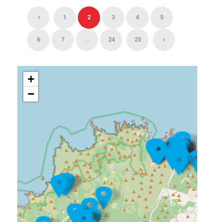
1
2
3
4
5
6
7
...
24
25
+
−