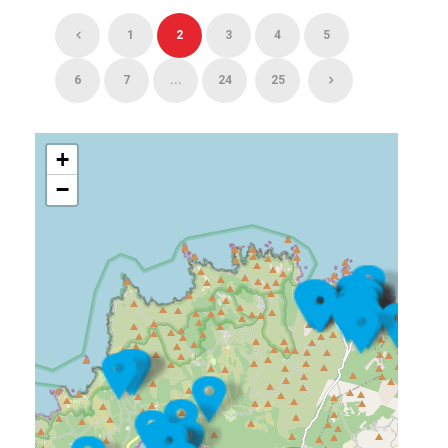
1
2
3
4
5
6
7
...
24
25
+
−