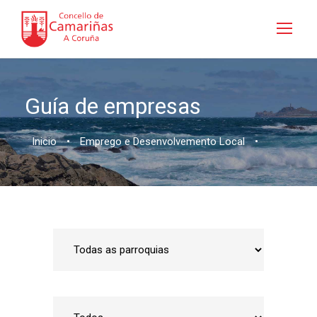
Guía de empresas
Inicio
•
Emprego e Desenvolvemento Local
•