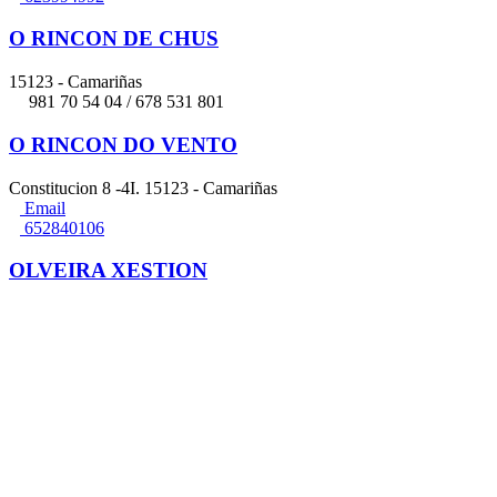
O RINCON DE CHUS
15123 - Camariñas
981 70 54 04 / 678 531 801
O RINCON DO VENTO
Constitucion 8 -4I. 15123 - Camariñas
Email
652840106
OLVEIRA XESTION
Rua do Prado 6 1ºD. 15123 Camariñas - Camariñas
Web
Email
678931224
Optica O Faro
rúa do medio 26. 15123 Camariñas - Camariñas
Email