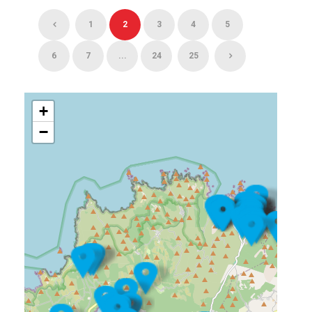
1
2
3
4
5
6
7
...
24
25
+
−