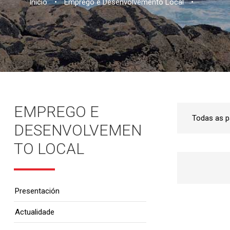
Inicio
•
Emprego e Desenvolvemento Local
•
EMPREGO E
DESENVOLVEMEN
TO LOCAL
Presentación
Actualidade