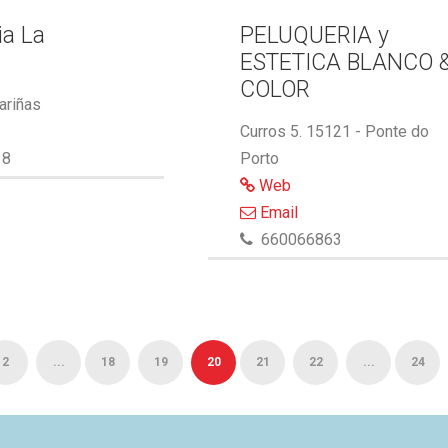
ia La
PELUQUERIA y
ESTETICA BLANCO 
COLOR
ariñas
Curros 5. 15121 - Ponte do
18
Porto
Web
Email
660066863
2
...
18
19
20
21
22
...
24