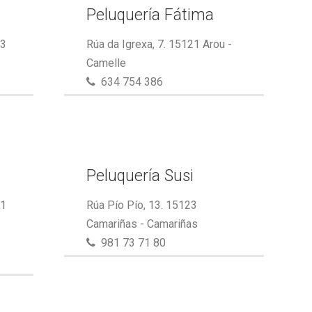
Peluquería Fátima
23
Rúa da Igrexa, 7. 15121 Arou -
Camelle
634 754 386
Peluquería Susi
21
Rúa Pío Pío, 13. 15123
Camariñas - Camariñas
981 73 71 80