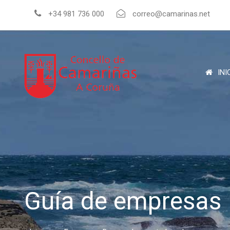
+34 981 736 000
correo@camarinas.net
INI
Guía de empresas