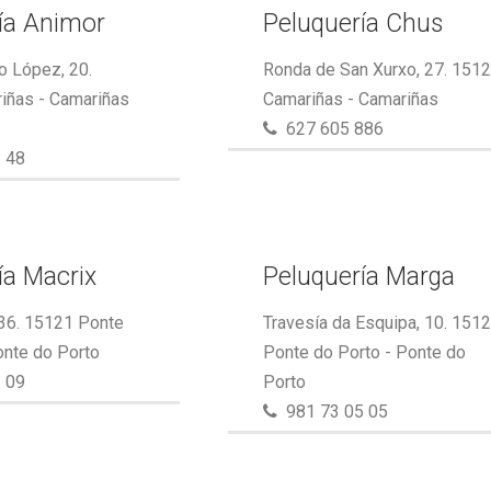
ía Animor
Peluquería Chus
o López, 20.
Ronda de San Xurxo, 27. 151
iñas - Camariñas
Camariñas - Camariñas
627 605 886
 48
ía Macrix
Peluquería Marga
 36. 15121 Ponte
Travesía da Esquipa, 10. 151
onte do Porto
Ponte do Porto - Ponte do
 09
Porto
981 73 05 05